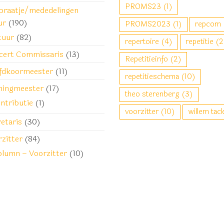
PROMS23
(1)
praatje/mededelingen
ur
(190)
PROMS2023
(1)
repcom
tuur
(82)
repertoire
(4)
repetitie
(2
cert Commissaris
(13)
Repetitieinfo
(2)
fdkoormeester
(11)
repetitieschema
(10)
ningmeester
(17)
theo sterenberg
(3)
ntributie
(1)
voorzitter
(10)
willem tac
etaris
(30)
zitter
(84)
lumn – Voorzitter
(10)