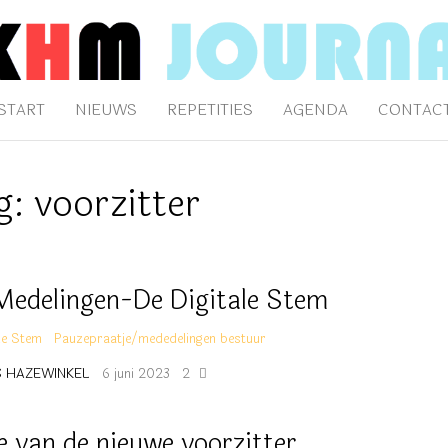
AAL
klijk Hengelo's Mannenkoor
START
NIEUWS
REPETITIES
AGENDA
CONTAC
g:
voorzitter
Medelingen-De Digitale Stem
ale Stem
Pauzepraatje/mededelingen bestuur
S HAZEWINKEL
6 juni 2023
2
e van de nieuwe voorzitter