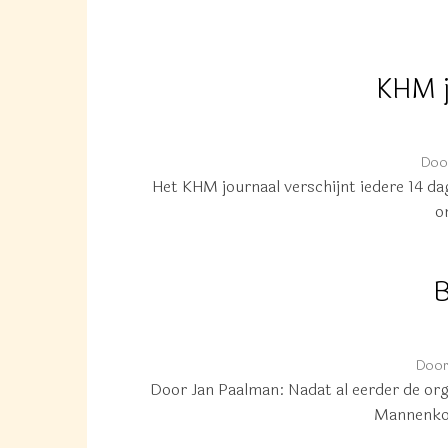
KHM j
Doo
Het KHM journaal verschijnt iedere 14 da
o
B
Doo
Door Jan Paalman: Nadat al eerder de org
Mannenkoo