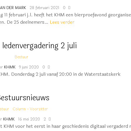
VAN DER MARK
28 februari 2021
0
 11 februari j.l. heeft het KHM een bierproefavond georganis
den. De 25 deelnemers…
Lees verder
ledenvergadering 2 juli
Bestuur
or
KHMK
9 juni 2020
0
M. Donderdag 2 juli vanaf 20:00 in de Waterstaatskerk
estuursnieuws
stuur
Column - Voorzitter
r
KHMK
16 mei 2020
2
het KHM voor het eerst in haar geschiedenis digitaal vergader