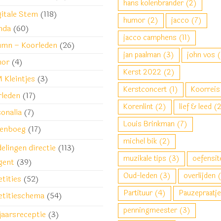
hans kolenbrander
(2)
gitale Stem
(118)
humor
(2)
jacco
(7)
nda
(60)
jacco camphens
(11)
umn – Koorleden
(26)
jan paalman
(3)
john vos
(
or
(4)
Kerst 2022
(2)
 Kleintjes
(3)
Kerstconcert
(1)
Koorreis
rleden
(17)
Korenlint
(2)
lief & leed
(2
onalia
(7)
Louis Brinkman
(7)
kenboeg
(17)
michel bik
(2)
lingen directie
(113)
muzikale tips
(3)
oefensit
gent
(39)
Oud-leden
(3)
overlijden
(
tities
(52)
Partituur
(4)
Pauzepraatje
etitieschema
(54)
penningmeester
(3)
jaarsreceptie
(3)