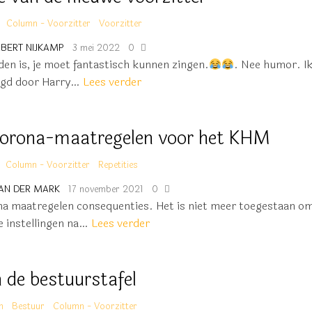
Column - Voorzitter
Voorzitter
BERT NIJKAMP
3 mei 2022
0
en is, je moet fantastisch kunnen zingen.
. Nee humor. I
agd door Harry…
Lees verder
corona-maatregelen voor het KHM
Column - Voorzitter
Repetities
AN DER MARK
17 november 2021
0
a maatregelen consequenties. Het is niet meer toegestaan om
e instellingen na…
Lees verder
 de bestuurstafel
n
Bestuur
Column - Voorzitter