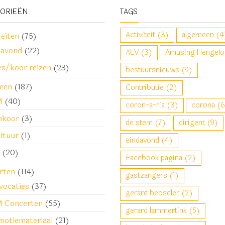
GORIEËN
TAGS
Activiteit
(3)
algemeen
(4
teiten
(75)
davond
(22)
ALV
(3)
Amusing Hengelo
es/koor reizen
(23)
bestuursnieuws
(9)
een
(187)
Contributie
(2)
M
(40)
coron-a-ria
(3)
corona
(6
nkoor
(3)
de stem
(7)
dirigent
(9)
ituur
(1)
eindavond
(4)
(20)
Facebook pagina
(2)
rten
(114)
gastzangers
(1)
vocaties
(37)
gerard bebseler
(2)
 Concerten
(55)
gerard lammertink
(5)
motiemateriaal
(21)