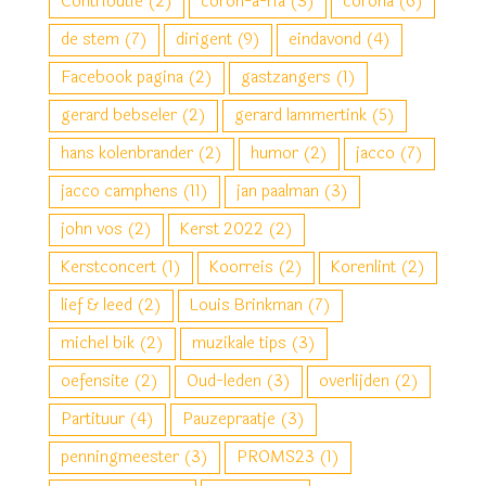
Contributie
(2)
coron-a-ria
(3)
corona
(6)
de stem
(7)
dirigent
(9)
eindavond
(4)
Facebook pagina
(2)
gastzangers
(1)
gerard bebseler
(2)
gerard lammertink
(5)
hans kolenbrander
(2)
humor
(2)
jacco
(7)
jacco camphens
(11)
jan paalman
(3)
john vos
(2)
Kerst 2022
(2)
Kerstconcert
(1)
Koorreis
(2)
Korenlint
(2)
lief & leed
(2)
Louis Brinkman
(7)
michel bik
(2)
muzikale tips
(3)
oefensite
(2)
Oud-leden
(3)
overlijden
(2)
Partituur
(4)
Pauzepraatje
(3)
penningmeester
(3)
PROMS23
(1)