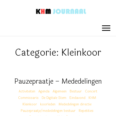
KHM
Nieuwsberichten van het Koninklijk
Hengelo's Mannenkoor
JOURNAAL
Categorie:
Kleinkoor
Pauzepraatje – Mededelingen
Activiteiten
Agenda
Algemeen
Bestuur
Concert
Commissaris
De Digitale Stem
Eindavond
KHM
Kleinkoor
koorleden
Mededelingen directie
Pauzepraatje/mededelingen bestuur
Repetities