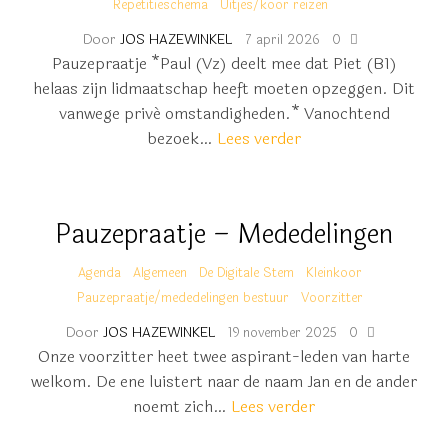
Repetitieschema
Uitjes/koor reizen
Door
JOS HAZEWINKEL
7 april 2026
0
Pauzepraatje *Paul (Vz) deelt mee dat Piet (B1)
helaas zijn lidmaatschap heeft moeten opzeggen. Dit
vanwege privé omstandigheden.* Vanochtend
bezoek…
Lees verder
Pauzepraatje – Mededelingen
Agenda
Algemeen
De Digitale Stem
Kleinkoor
Pauzepraatje/mededelingen bestuur
Voorzitter
Door
JOS HAZEWINKEL
19 november 2025
0
Onze voorzitter heet twee aspirant-leden van harte
welkom. De ene luistert naar de naam Jan en de ander
noemt zich…
Lees verder