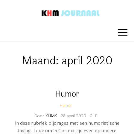
KHM
Nieuwsberichten van het Koninklijk
Hengelo's Mannenkoor
JOURNAAL
Maand:
april 2020
Humor
Humor
Door
KHMK
28 april 2020
0
In deze rubriek bijdrages met een humoristische
inslag. Leuk om in Corona tijd even op andere