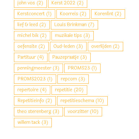
john vos
(2)
Kerst 2022
(2)
Kerstconcert
(1)
Koorreis
(2)
Korenlint
(2)
lief & leed
(2)
Louis Brinkman
(7)
michel bik
(2)
muzikale tips
(3)
oefensite
(2)
Oud-leden
(3)
overlijden
(2)
Partituur
(4)
Pauzepraatje
(3)
penningmeester
(3)
PROMS23
(1)
PROMS2023
(1)
repcom
(3)
repertoire
(4)
repetitie
(20)
Repetitieinfo
(2)
repetitieschema
(10)
theo sterenberg
(3)
voorzitter
(10)
willem tack
(3)