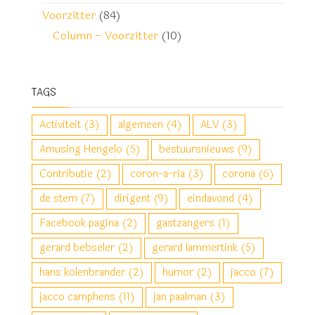
Voorzitter
(84)
Column – Voorzitter
(10)
TAGS
Activiteit
(3)
algemeen
(4)
ALV
(3)
Amusing Hengelo
(5)
bestuursnieuws
(9)
Contributie
(2)
coron-a-ria
(3)
corona
(6)
de stem
(7)
dirigent
(9)
eindavond
(4)
Facebook pagina
(2)
gastzangers
(1)
gerard bebseler
(2)
gerard lammertink
(5)
hans kolenbrander
(2)
humor
(2)
jacco
(7)
jacco camphens
(11)
jan paalman
(3)