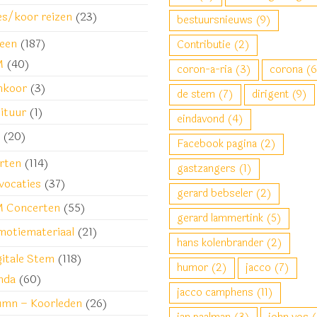
es/koor reizen
(23)
bestuursnieuws
(9)
een
(187)
Contributie
(2)
M
(40)
coron-a-ria
(3)
corona
(6
nkoor
(3)
de stem
(7)
dirigent
(9)
ituur
(1)
eindavond
(4)
(20)
Facebook pagina
(2)
rten
(114)
gastzangers
(1)
vocaties
(37)
gerard bebseler
(2)
 Concerten
(55)
gerard lammertink
(5)
motiemateriaal
(21)
hans kolenbrander
(2)
gitale Stem
(118)
humor
(2)
jacco
(7)
nda
(60)
jacco camphens
(11)
umn – Koorleden
(26)