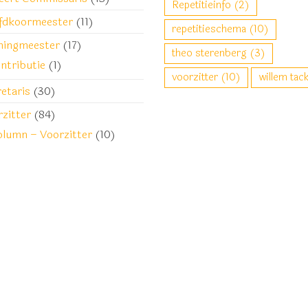
Repetitieinfo
(2)
fdkoormeester
(11)
repetitieschema
(10)
ningmeester
(17)
theo sterenberg
(3)
ntributie
(1)
voorzitter
(10)
willem tac
etaris
(30)
zitter
(84)
lumn – Voorzitter
(10)