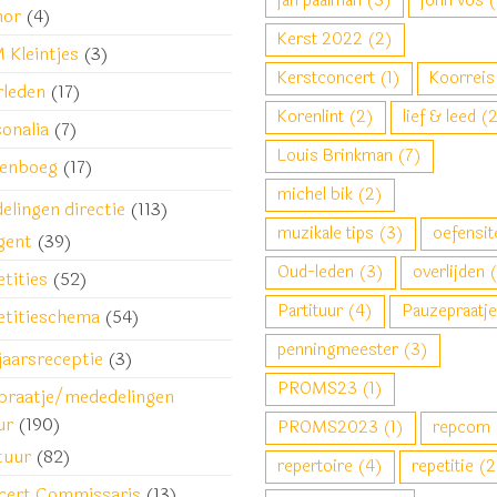
jan paalman
(3)
john vos
(
or
(4)
Kerst 2022
(2)
 Kleintjes
(3)
Kerstconcert
(1)
Koorreis
rleden
(17)
Korenlint
(2)
lief & leed
(2
onalia
(7)
Louis Brinkman
(7)
kenboeg
(17)
michel bik
(2)
lingen directie
(113)
muzikale tips
(3)
oefensit
gent
(39)
Oud-leden
(3)
overlijden
(
tities
(52)
Partituur
(4)
Pauzepraatje
etitieschema
(54)
penningmeester
(3)
jaarsreceptie
(3)
PROMS23
(1)
praatje/mededelingen
ur
(190)
PROMS2023
(1)
repcom
tuur
(82)
repertoire
(4)
repetitie
(2
cert Commissaris
(13)