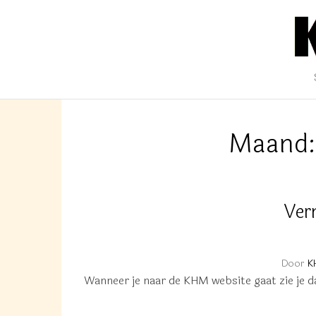
KHM JOURN
Nieuwsberichten van het Konin
Maand
Ver
Door
K
Wanneer je naar de KHM website gaat zie je d