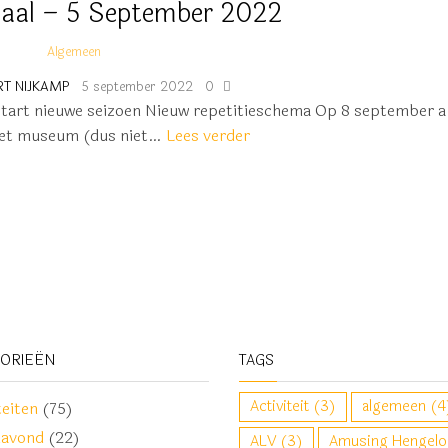
aal – 5 September 2022
Algemeen
RT NIJKAMP
5 september 2022
0
Start nieuwe seizoen Nieuw repetitieschema Op 8 september a
 het museum (dus niet…
Lees verder
GORIEËN
TAGS
Activiteit
(3)
algemeen
(4
teiten
(75)
davond
(22)
ALV
(3)
Amusing Hengelo