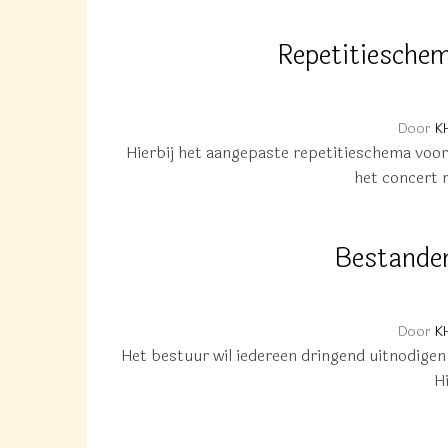
Repetitiesche
Door
K
Hierbij het aangepaste repetitieschema v
het concert 
Bestande
Door
K
Het bestuur wil iedereen dringend uitnodige
H