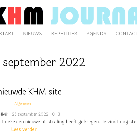
AAL
klijk Hengelo's Mannenkoor
START
NIEUWS
REPETITIES
AGENDA
CONTAC
:
september 2022
nieuwde KHM site
Algemeen
HMK
23 september 2022
0
at deze een nieuwe uitstraling heeft gekregen. Je vindt nog s
Lees verder