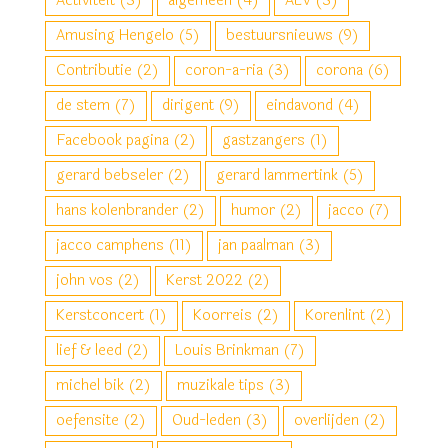
Activiteit
(3)
algemeen
(4)
ALV
(3)
Amusing Hengelo
(5)
bestuursnieuws
(9)
Contributie
(2)
coron-a-ria
(3)
corona
(6)
de stem
(7)
dirigent
(9)
eindavond
(4)
Facebook pagina
(2)
gastzangers
(1)
gerard bebseler
(2)
gerard lammertink
(5)
hans kolenbrander
(2)
humor
(2)
jacco
(7)
jacco camphens
(11)
jan paalman
(3)
john vos
(2)
Kerst 2022
(2)
Kerstconcert
(1)
Koorreis
(2)
Korenlint
(2)
lief & leed
(2)
Louis Brinkman
(7)
michel bik
(2)
muzikale tips
(3)
oefensite
(2)
Oud-leden
(3)
overlijden
(2)