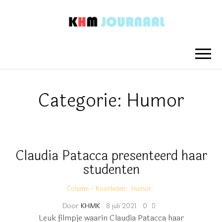
KHM
Nieuwsberichten van het Koninklijk
Hengelo's Mannenkoor
JOURNAAL
Categorie:
Humor
Claudia Patacca presenteerd haar
studenten
Column - Koorleden
Humor
Door
KHMK
8 juli 2021
0
Leuk filmpje waarin Claudia Patacca haar