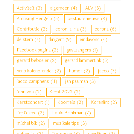
Activiteit
(3)
algemeen
(4)
ALV
(3)
Amusing Hengelo
(5)
bestuursnieuws
(9)
Contributie
(2)
coron-a-ria
(3)
corona
(6)
de stem
(7)
dirigent
(9)
eindavond
(4)
Facebook pagina
(2)
gastzangers
(1)
gerard bebseler
(2)
gerard lammertink
(5)
hans kolenbrander
(2)
humor
(2)
jacco
(7)
jacco camphens
(11)
jan paalman
(3)
john vos
(2)
Kerst 2022
(2)
Kerstconcert
(1)
Koorreis
(2)
Korenlint
(2)
lief & leed
(2)
Louis Brinkman
(7)
michel bik
(2)
muzikale tips
(3)
oefensite
(2)
Oud-leden
(3)
overlijden
(2)