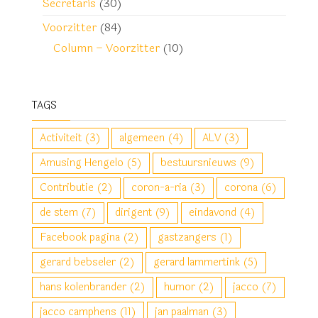
Secretaris
(30)
Voorzitter
(84)
Column – Voorzitter
(10)
TAGS
Activiteit
(3)
algemeen
(4)
ALV
(3)
Amusing Hengelo
(5)
bestuursnieuws
(9)
Contributie
(2)
coron-a-ria
(3)
corona
(6)
de stem
(7)
dirigent
(9)
eindavond
(4)
Facebook pagina
(2)
gastzangers
(1)
gerard bebseler
(2)
gerard lammertink
(5)
hans kolenbrander
(2)
humor
(2)
jacco
(7)
jacco camphens
(11)
jan paalman
(3)