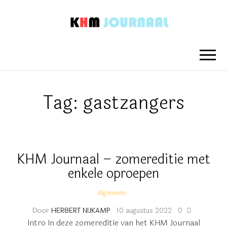
KHM
Nieuwsberichten van het Koninklijk
Hengelo's Mannenkoor
JOURNAAL
Tag:
gastzangers
KHM Journaal – zomereditie met
enkele oproepen
Algemeen
Door
HERBERT NIJKAMP
10 augustus 2022
0
Intro In deze zomereditie van het KHM Journaal