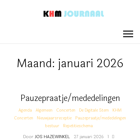
KHM
Nieuwsberichten van het Koninklijk
Hengelo's Mannenkoor
JOURNAAL
Maand:
januari 2026
Pauzepraatje/mededelingen
Agenda
Algemeen
Concerten
De Digitale Stem
KHM
Concerten
Nieuwjaarsreceptie
Pauzepraatje/mededelingen
bestuur
Repetitieschema
Door
JOS HAZEWINKEL
27 januari 2026
1