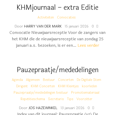
KHMjournaal – extra Editie
Activiteiten
Convocaties
Door
HARRY VAN DER MARK
15 januari 2026
0
Convocatie Nieuwjaarsreceptie Voor de zangers van
het KHM die de nieuwjaarsreceptie van zondag 25
januari a.s. bezoeken, is er een…
Lees verder
Pauzepraatje/mededelingen
Agenda
Algemeen
Bestuur
Concerten
De Digitale Stem
Dirigent
KHM Concerten
KHM Kleintjes
koorleden
Pauzepraatje/mededelingen bestuur
Promotiemateriaal
Repetitieschema
Secretaris
Tips
Voorzitter
Door
JOS HAZEWINKEL
13 januari 2026
0
Index van dit journaal: Pauzepraatje (vz) De