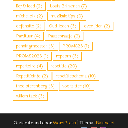
lief & leed
(2)
Louis Brinkman
(7)
michel bik
(2)
muzikale tips
(3)
oefensite
(2)
Oud-leden
(3)
overlijden
(2)
Partituur
(4)
Pauzepraatje
(3)
penningmeester
(3)
PROMS23
(1)
PROMS2023
(1)
repcom
(3)
repertoire
(4)
repetitie
(20)
Repetitieinfo
(2)
repetitieschema
(10)
theo sterenberg
(3)
voorzitter
(10)
willem tack
(3)
Ondersteund door
WordPress
|
Thema:
Balanced