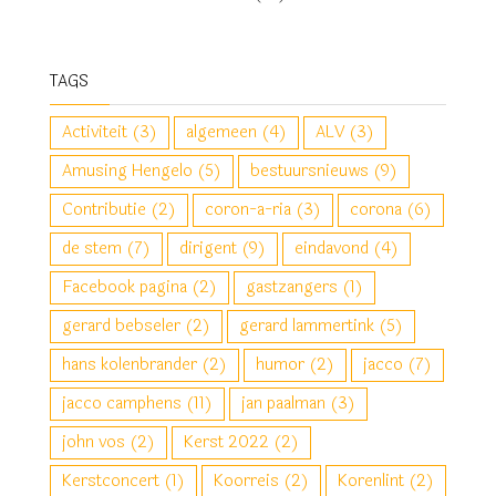
TAGS
Activiteit
(3)
algemeen
(4)
ALV
(3)
Amusing Hengelo
(5)
bestuursnieuws
(9)
Contributie
(2)
coron-a-ria
(3)
corona
(6)
de stem
(7)
dirigent
(9)
eindavond
(4)
Facebook pagina
(2)
gastzangers
(1)
gerard bebseler
(2)
gerard lammertink
(5)
hans kolenbrander
(2)
humor
(2)
jacco
(7)
jacco camphens
(11)
jan paalman
(3)
john vos
(2)
Kerst 2022
(2)
Kerstconcert
(1)
Koorreis
(2)
Korenlint
(2)