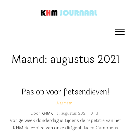
KHM
Nieuwsberichten van het Koninklijk
Hengelo's Mannenkoor
JOURNAAL
Maand:
augustus 2021
Pas op voor fietsendieven!
Algemeen
Door
KHMK
31 augustus 2021
0
Vorige week donderdag is tijdens de repetitie van het
KHM de e-bike van onze dirigent Jacco Camphens