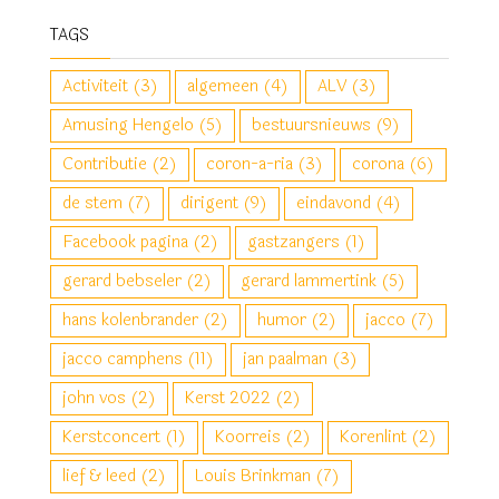
TAGS
Activiteit
(3)
algemeen
(4)
ALV
(3)
Amusing Hengelo
(5)
bestuursnieuws
(9)
Contributie
(2)
coron-a-ria
(3)
corona
(6)
de stem
(7)
dirigent
(9)
eindavond
(4)
Facebook pagina
(2)
gastzangers
(1)
gerard bebseler
(2)
gerard lammertink
(5)
hans kolenbrander
(2)
humor
(2)
jacco
(7)
jacco camphens
(11)
jan paalman
(3)
john vos
(2)
Kerst 2022
(2)
Kerstconcert
(1)
Koorreis
(2)
Korenlint
(2)
lief & leed
(2)
Louis Brinkman
(7)