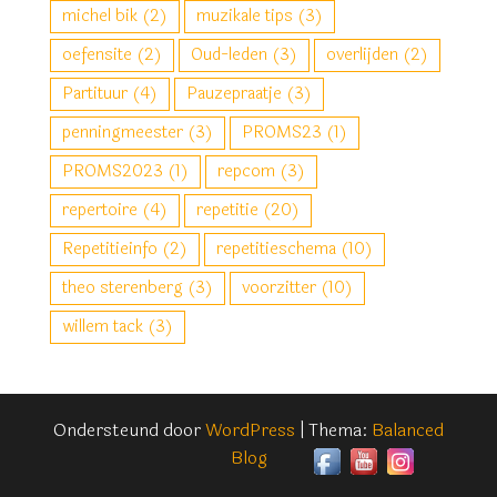
michel bik
(2)
muzikale tips
(3)
oefensite
(2)
Oud-leden
(3)
overlijden
(2)
Partituur
(4)
Pauzepraatje
(3)
penningmeester
(3)
PROMS23
(1)
PROMS2023
(1)
repcom
(3)
repertoire
(4)
repetitie
(20)
Repetitieinfo
(2)
repetitieschema
(10)
theo sterenberg
(3)
voorzitter
(10)
willem tack
(3)
Ondersteund door
WordPress
|
Thema:
Balanced
Blog