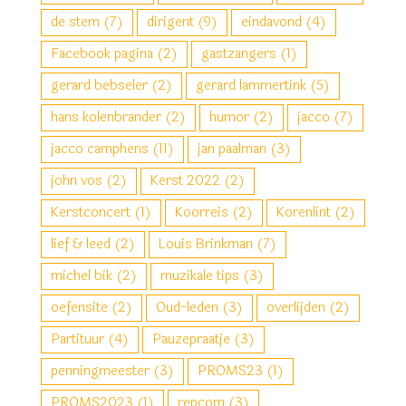
de stem
(7)
dirigent
(9)
eindavond
(4)
Facebook pagina
(2)
gastzangers
(1)
gerard bebseler
(2)
gerard lammertink
(5)
hans kolenbrander
(2)
humor
(2)
jacco
(7)
jacco camphens
(11)
jan paalman
(3)
john vos
(2)
Kerst 2022
(2)
Kerstconcert
(1)
Koorreis
(2)
Korenlint
(2)
lief & leed
(2)
Louis Brinkman
(7)
michel bik
(2)
muzikale tips
(3)
oefensite
(2)
Oud-leden
(3)
overlijden
(2)
Partituur
(4)
Pauzepraatje
(3)
penningmeester
(3)
PROMS23
(1)
PROMS2023
(1)
repcom
(3)