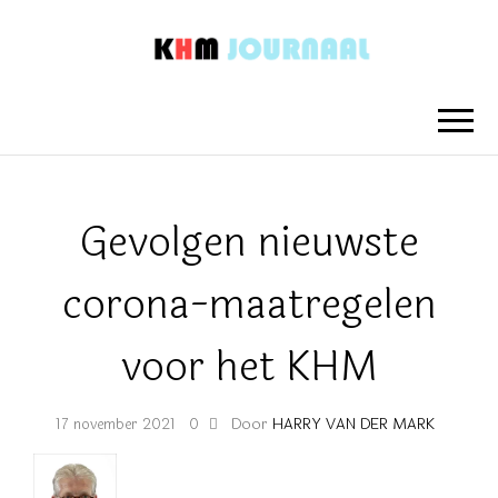
KHM
Nieuwsberichten van het Koninklijk
Hengelo's Mannenkoor
JOURNAAL
Gevolgen nieuwste
corona-maatregelen
voor het KHM
Door
HARRY VAN DER MARK
17 november 2021
0