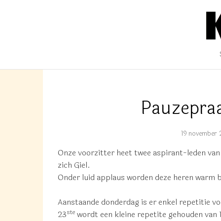
KHM JOURN
Nieuwsberichten van het Konin
Pauzepraa
19 november
Onze voorzitter heet twee aspirant-leden van
zich Giel.
Onder luid applaus worden deze heren warm b
Aanstaande donderdag is er enkel repetitie v
ste
23
wordt een kleine repetite gehouden van 1