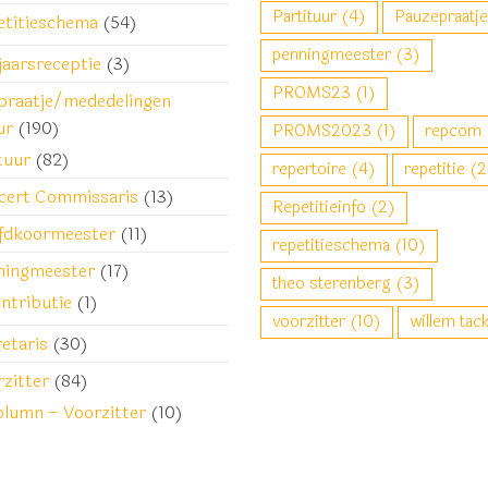
Partituur
(4)
Pauzepraatje
etitieschema
(54)
penningmeester
(3)
jaarsreceptie
(3)
PROMS23
(1)
praatje/mededelingen
ur
(190)
PROMS2023
(1)
repcom
tuur
(82)
repertoire
(4)
repetitie
(2
cert Commissaris
(13)
Repetitieinfo
(2)
fdkoormeester
(11)
repetitieschema
(10)
ningmeester
(17)
theo sterenberg
(3)
ntributie
(1)
voorzitter
(10)
willem tac
etaris
(30)
zitter
(84)
lumn – Voorzitter
(10)