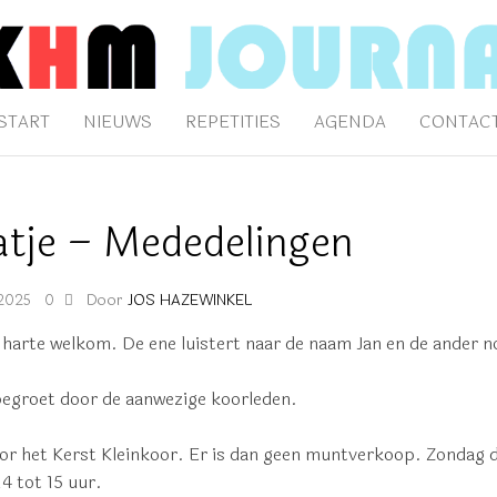
AAL
klijk Hengelo's Mannenkoor
START
NIEUWS
REPETITIES
AGENDA
CONTAC
tje – Mededelingen
Door
JOS HAZEWINKEL
 2025
0
 harte welkom. De ene luistert naar de naam Jan en de ander 
egroet door de aanwezige koorleden.
oor het Kerst Kleinkoor. Er is dan geen muntverkoop. Zondag 
4 tot 15 uur.