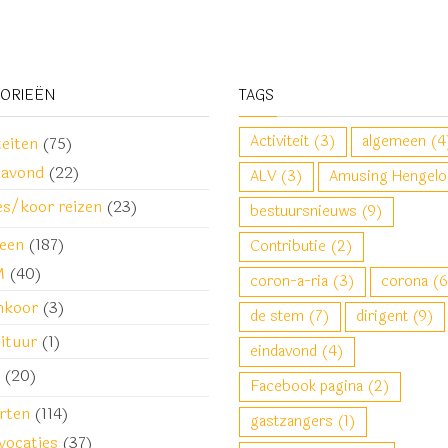
GORIEËN
TAGS
Activiteit
(3)
algemeen
(4
teiten
(75)
davond
(22)
ALV
(3)
Amusing Hengelo
es/koor reizen
(23)
bestuursnieuws
(9)
een
(187)
Contributie
(2)
M
(40)
coron-a-ria
(3)
corona
(6
nkoor
(3)
de stem
(7)
dirigent
(9)
ituur
(1)
eindavond
(4)
(20)
Facebook pagina
(2)
rten
(114)
gastzangers
(1)
vocaties
(37)