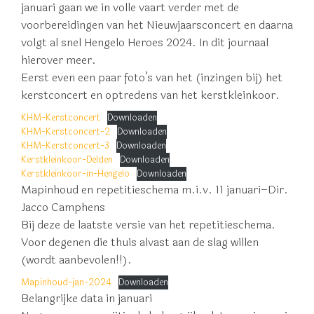
januari gaan we in volle vaart verder met de
voorbereidingen van het Nieuwjaarsconcert en daarna
volgt al snel Hengelo Heroes 2024. In dit journaal
hierover meer.
Eerst even een paar foto’s van het (inzingen bij) het
kerstconcert en optredens van het kerstkleinkoor.
KHM-Kerstconcert
Downloaden
KHM-Kerstconcert-2
Downloaden
KHM-Kerstconcert-3
Downloaden
Kerstkleinkoor-Delden
Downloaden
Kerstkleinkoor-in-Hengelo
Downloaden
Mapinhoud en repetitieschema m.i.v. 11 januari
–
Dir.
Jacco Camphens
Bij deze de laatste versie van het repetitieschema.
Voor degenen die thuis alvast aan de slag willen
(wordt aanbevolen!!).
Mapinhoud-jan-2024
Downloaden
Belangrijke data in januari