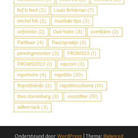
lief & leed
(2)
Louis Brinkman
(7)
michel bik
(2)
muzikale tips
(3)
oefensite
(2)
Oud-leden
(3)
overlijden
(2)
Partituur
(4)
Pauzepraatje
(3)
penningmeester
(3)
PROMS23
(1)
PROMS2023
(1)
repcom
(3)
repertoire
(4)
repetitie
(20)
Repetitieinfo
(2)
repetitieschema
(10)
theo sterenberg
(3)
voorzitter
(10)
willem tack
(3)
Ondersteund door
WordPress
|
Thema:
Balanced