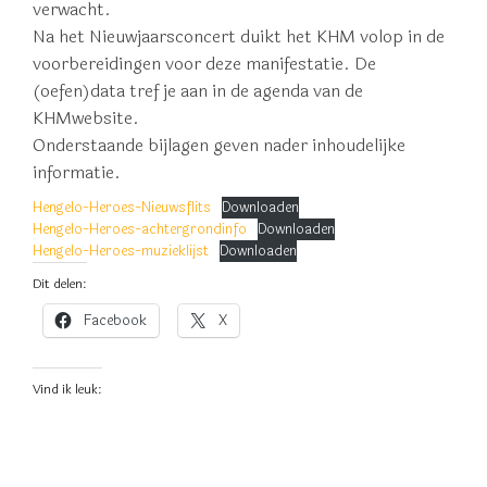
verwacht.
Na het Nieuwjaarsconcert duikt het KHM volop in de
voorbereidingen voor deze manifestatie. De
(oefen)data tref je aan in de agenda van de
KHMwebsite.
Onderstaande bijlagen geven nader inhoudelijke
informatie.
Hengelo-Heroes-Nieuwsflits
Downloaden
Hengelo-Heroes-achtergrondinfo
Downloaden
Hengelo-Heroes-muzieklijst
Downloaden
Dit delen:
Facebook
X
Vind ik leuk: