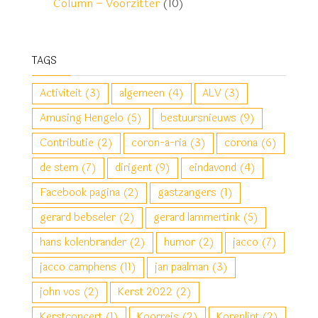
Column – Voorzitter
(10)
TAGS
Activiteit
(3)
algemeen
(4)
ALV
(3)
Amusing Hengelo
(5)
bestuursnieuws
(9)
Contributie
(2)
coron-a-ria
(3)
corona
(6)
de stem
(7)
dirigent
(9)
eindavond
(4)
Facebook pagina
(2)
gastzangers
(1)
gerard bebseler
(2)
gerard lammertink
(5)
hans kolenbrander
(2)
humor
(2)
jacco
(7)
jacco camphens
(11)
jan paalman
(3)
john vos
(2)
Kerst 2022
(2)
Kerstconcert
(1)
Koorreis
(2)
Korenlint
(2)