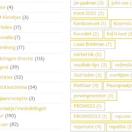
jan paalman
(3)
john vos
(
or
(4)
Kerst 2022
(2)
 Kleintjes
(3)
Kerstconcert
(1)
Koorreis
rleden
(17)
Korenlint
(2)
lief & leed
(2
onalia
(7)
Louis Brinkman
(7)
kenboeg
(17)
michel bik
(2)
lingen directie
(113)
muzikale tips
(3)
oefensit
gent
(39)
Oud-leden
(3)
overlijden
(
tities
(52)
Partituur
(4)
Pauzepraatje
etitieschema
(54)
penningmeester
(3)
jaarsreceptie
(3)
PROMS23
(1)
praatje/mededelingen
ur
(190)
PROMS2023
(1)
repcom
tuur
(82)
repertoire
(4)
repetitie
(2