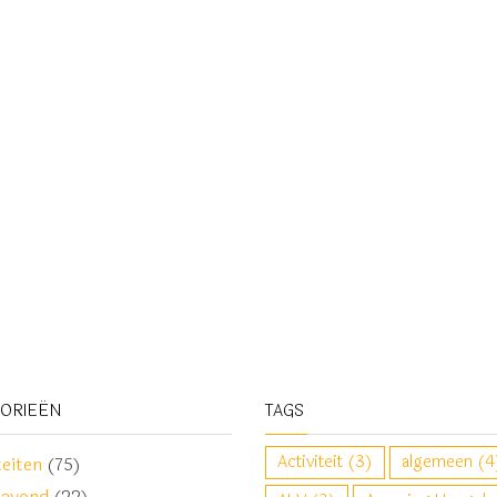
GORIEËN
TAGS
Activiteit
(3)
algemeen
(4
teiten
(75)
davond
(22)