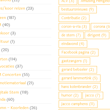
ALV
(3)
Amusing Hengelo
es/koor reizen
(23)
bestuursnieuws
(9)
een
(187)
Contributie
(2)
M
(40)
coron-a-ria
(3)
corona
(6
nkoor
(3)
de stem
(7)
dirigent
(9)
ituur
(1)
eindavond
(4)
(20)
Facebook pagina
(2)
rten
(114)
gastzangers
(1)
vocaties
(37)
gerard bebseler
(2)
 Concerten
(55)
gerard lammertink
(5)
motiemateriaal
(21)
hans kolenbrander
(2)
gitale Stem
(118)
humor
(2)
jacco
(7)
nda
(60)
jacco camphens
(11)
umn – Koorleden
(26)