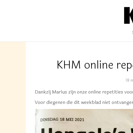
KHM JOURN
Nieuwsberichten van het Konin
KHM online rep
18 
Dankzij Marius zijn onze online repetities v
Voor diegenen die dit weekblad niet ontvangen 