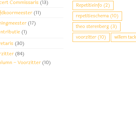
cert Commissaris
(13)
Repetitieinfo
(2)
fdkoormeester
(11)
repetitieschema
(10)
ningmeester
(17)
theo sterenberg
(3)
ntributie
(1)
voorzitter
(10)
willem tac
etaris
(30)
zitter
(84)
lumn – Voorzitter
(10)