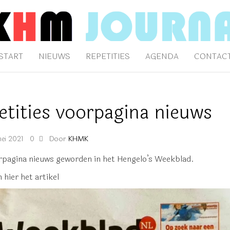
AAL
klijk Hengelo's Mannenkoor
START
NIEUWS
REPETITIES
AGENDA
CONTAC
etities voorpagina nieuws
Door
KHMK
mei 2021
0
oorpagina nieuws geworden in het Hengelo’s Weekblad.
hier het artikel